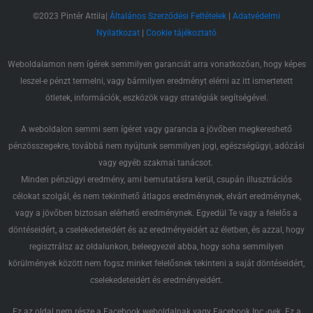
©2023 Pintér Attila|
Általános Szerződési Feltételek
|
Adatvédelmi
Nyilatkozat
|
Cookie tájékoztató
Weboldalamon nem ígérek semmilyen garanciát arra vonatkozóan, hogy képes
leszel-e pénzt termelni, vagy bármilyen eredményt elérni az itt ismertetett
ötletek, információk, eszközök vagy stratégiák segítségével.
A weboldalon semmi sem ígéret vagy garancia a jövőben megkereshető
pénzösszegekre, továbbá nem nyújtunk semmilyen jogi, egészségügyi, adózási
vagy egyéb szakmai tanácsot.
Minden pénzügyi eredmény, ami bemutatásra kerül, csupán illusztrációs
célokat szolgál, és nem tekinthető átlagos eredménynek, elvárt eredménynek,
vagy a jövőben biztosan elérhető eredménynek. Egyedül Te vagy a felelős a
döntéseidért, a cselekedeteidért és az eredményeidért az életben, és azzal, hogy
regisztrálsz az oldalunkon, beleegyezel abba, hogy soha semmilyen
körülmények között nem fogsz minket felelősnek tekinteni a saját döntéseidért,
cselekedeteidért és eredményeidért.
Ez az oldal nem része a Facebook weboldalnak vagy Facebook Inc.-nek. Ez a