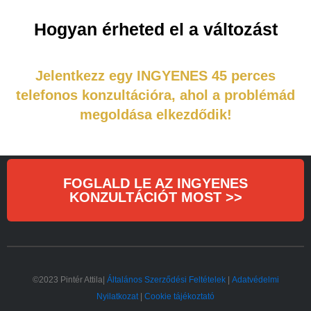
Hogyan érheted el a változást
Jelentkezz egy INGYENES 45 perces
telefonos konzultációra, ahol a problémád
megoldása elkezdődik!
FOGLALD LE AZ INGYENES
KONZULTÁCIÓT MOST >>
©2023 Pintér Attila|
Általános Szerződési Feltételek
|
Adatvédelmi
Nyilatkozat
|
Cookie tájékoztató