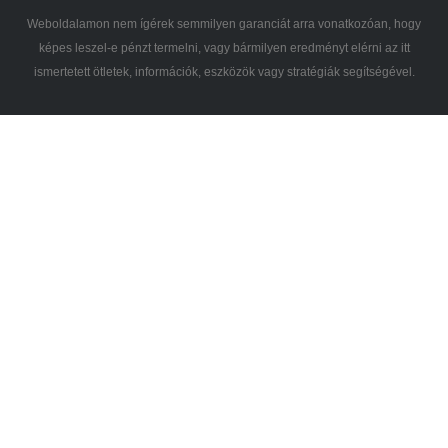
Weboldalamon nem ígérek semmilyen garanciát arra vonatkozóan, hogy
képes leszel-e pénzt termelni, vagy bármilyen eredményt elérni az itt
ismertetett ötletek, információk, eszközök vagy stratégiák segítségével.